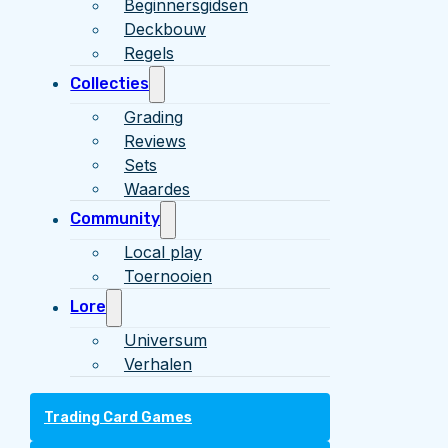
Beginnersgidsen
Deckbouw
Regels
Collecties
Grading
Reviews
Sets
Waardes
Community
Local play
Toernooien
Lore
Universum
Verhalen
Trading Card Games