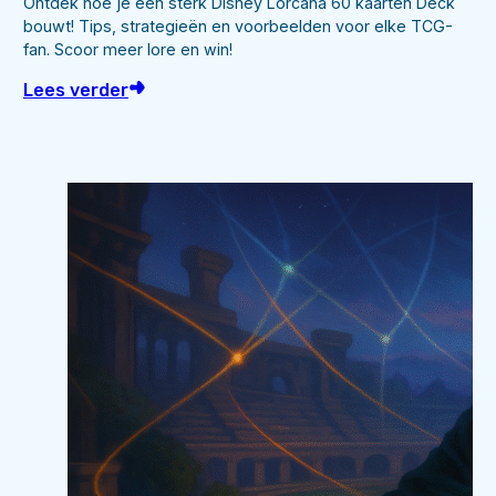
Ontdek hoe je een sterk Disney Lorcana 60 kaarten Deck
bouwt! Tips, strategieën en voorbeelden voor elke TCG-
fan. Scoor meer lore en win!
Lees verder