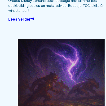
Ontdek Disney Lorcana deck strategie met slimme tips,
deckbuilding basics en meta-advies. Boost je TCG-skills én
winstkansen!
Lees verder