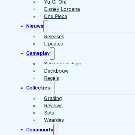
Yu-Gi-Oh!
Disney Lorcana
One Piece
Nieuws
Releases
Updates
Gameplay
Beginnersgidsen
Deckbouw
Regels
Collecties
Grading
Reviews
Sets
Waardes
Community