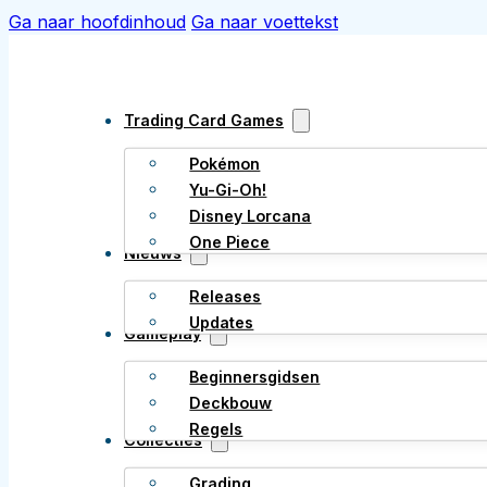
Ga naar hoofdinhoud
Ga naar voettekst
Trading Card Games
Pokémon
Yu-Gi-Oh!
Disney Lorcana
One Piece
Nieuws
Releases
Updates
Gameplay
Beginnersgidsen
Deckbouw
Regels
Collecties
Grading