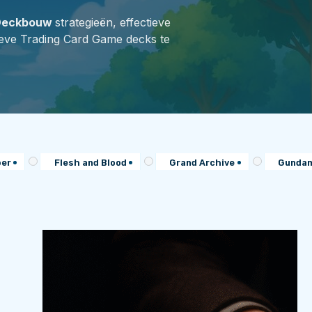
Deckbouw
strategieën, effectieve
tieve Trading Card Game decks te
per
Flesh and Blood
Grand Archive
Gunda