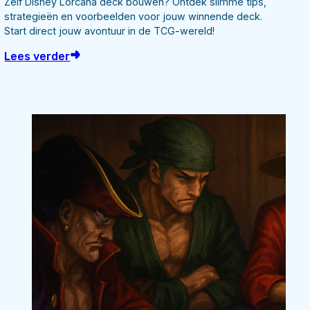
Zelf Disney Lorcana deck bouwen? Ontdek slimme tips,
strategieën en voorbeelden voor jouw winnende deck.
Start direct jouw avontuur in de TCG-wereld!
Lees verder