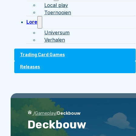
Local play
Toernooien
Lore
Universum
Verhalen
Trading Card Games
Releases
/
Gameplay
/
Deckbouw
Deckbouw