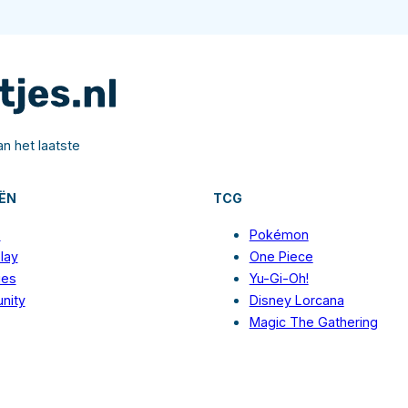
n het laatste
ËN
TCG
s
Pokémon
lay
One Piece
ies
Yu-Gi-Oh!
nity
Disney Lorcana
Magic The Gathering