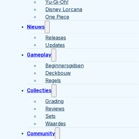
Yu-Gi-Oh!
Disney Lorcana
One Piece
Nieuws
Releases
Updates
Gameplay
Beginnersgidsen
Deckbouw
Regels
Collecties
Grading
Reviews
Sets
Waardes
Community