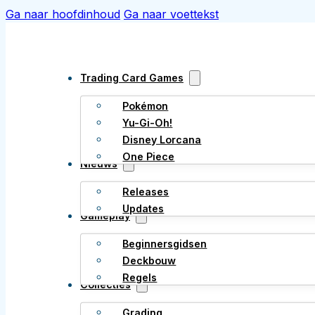
Ga naar hoofdinhoud
Ga naar voettekst
Trading Card Games
Pokémon
Yu-Gi-Oh!
Disney Lorcana
One Piece
Nieuws
Releases
Updates
Gameplay
Beginnersgidsen
Deckbouw
Regels
Collecties
Grading