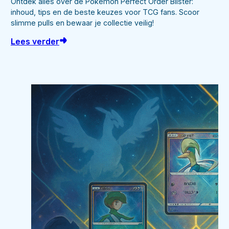
Ontdek alles over de Pokémon Perfect Order Blister:
inhoud, tips en de beste keuzes voor TCG fans. Scoor
slimme pulls en bewaar je collectie veilig!
Lees verder