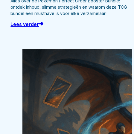
Alles over de Pokémon Perfect Order Booster Bundle:
ontdek inhoud, slimme strategieën en waarom deze TCG
bundel een musthave is voor elke verzamelaar!
Lees verder