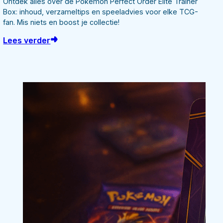
Ontdek alles over de Pokémon Perfect Order Elite Trainer
Box: inhoud, verzameltips en speeladvies voor elke TCG-
fan. Mis niets en boost je collectie!
Lees verder