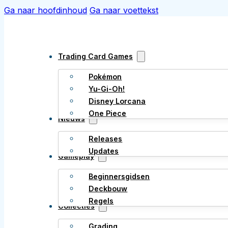
Ga naar hoofdinhoud
Ga naar voettekst
Trading Card Games
Pokémon
Yu-Gi-Oh!
Disney Lorcana
One Piece
Nieuws
Releases
Updates
Gameplay
Beginnersgidsen
Deckbouw
Regels
Collecties
Grading