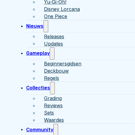
Yu-Gi-Oh!
Disney Lorcana
One Piece
Nieuws
Releases
Updates
Gameplay
Beginnersgidsen
Deckbouw
Regels
Collecties
Grading
Reviews
Sets
Waardes
Community