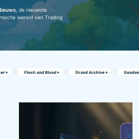
Nieuws
, de nieuwste
amische wereld van Trading
per
Flesh and Blood
Grand Archive
Gunda