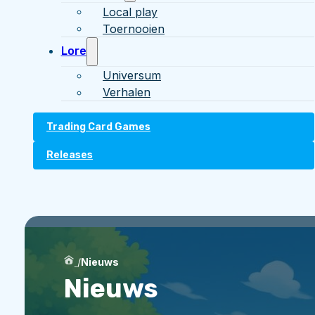
Local play
Toernooien
Lore
Universum
Verhalen
Trading Card Games
Releases
/
Nieuws
Nieuws