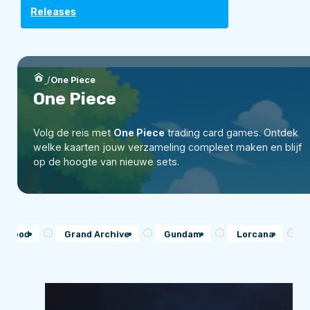
Releases
/
One Piece
One Piece
Volg de reis met
One Piece
trading card games. Ontdek
welke kaarten jouw verzameling compleet maken en blijf
op de hoogte van nieuwe sets.
d Blood
Grand Archive
Gundam
Lorcana