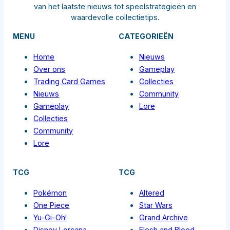
van het laatste nieuws tot speelstrategieën en
waardevolle collectietips.
MENU
CATEGORIEËN
Home
Nieuws
Over ons
Gameplay
Trading Card Games
Collecties
Nieuws
Community
Gameplay
Lore
Collecties
Community
Lore
TCG
TCG
Pokémon
Altered
One Piece
Star Wars
Yu-Gi-Oh!
Grand Archive
Disney Lorcana
Flesh and Blood