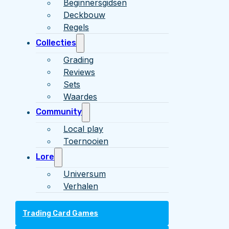
Beginnersgidsen
Deckbouw
Regels
Collecties
Grading
Reviews
Sets
Waardes
Community
Local play
Toernooien
Lore
Universum
Verhalen
Trading Card Games