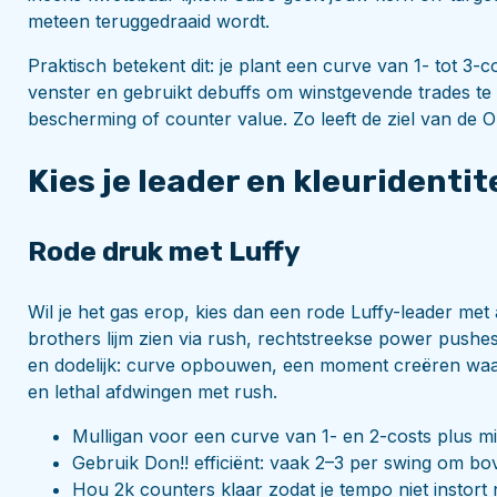
meteen teruggedraaid wordt.
Praktisch betekent dit: je plant een curve van 1- tot 3
venster en gebruikt debuffs om winstgevende trades te f
bescherming of counter value. Zo leeft de ziel van de O
Kies je leader en kleuridentit
Rode druk met Luffy
Wil je het gas erop, kies dan een rode Luffy-leader met
brothers lijm zien via rush, rechtstreekse power pushe
en dodelijk: curve opbouwen, een moment creëren waaro
en lethal afdwingen met rush.
Mulligan voor een curve van 1- en 2-costs plus min
Gebruik Don!! efficiënt: vaak 2–3 per swing om bov
Hou 2k counters klaar zodat je tempo niet instort n