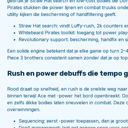
gebruik je Straw Hat search en low-cost bodies die Do
Pirates stukken die power lijnen en combat truuks ond
utility kijken die bescherming of handfiltering geeft.
Straw Hat search: vindt Luffy-rush, 2k counters en 
Whitebeard Pirates toolkit: toegang tot power play
Revolutionary support: bescherming, handfix en si
Een solide engine betekent dat je elke game op turn 2
Piece 3 brothers consistent samen zonder dat je op top
Rush en power debuffs die tempo 
Rood draait op snelheid, en rush is de snelste weg naa
binnen terwijl Ace met -power het bord openbreekt. D
en zelfs dikke bodies laten sneuvelen in combat. Deze 
overwinningen.
Sequencing: eerst -power toepassen, dan je groot
Don!! management: laat net genoeg open voor een