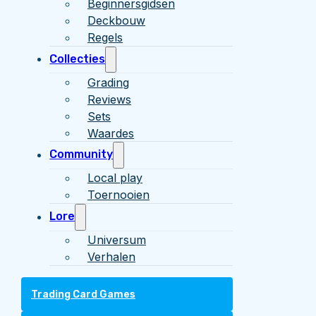
Beginnersgidsen
Deckbouw
Regels
Collecties
Grading
Reviews
Sets
Waardes
Community
Local play
Toernooien
Lore
Universum
Verhalen
Trading Card Games