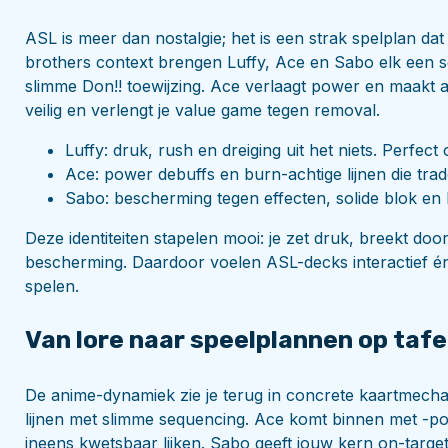
ASL is meer dan nostalgie; het is een strak spelplan dat
brothers context brengen Luffy, Ace en Sabo elk een 
slimme Don!! toewijzing. Ace verlaagt power en maakt 
veilig en verlengt je value game tegen removal.
Luffy: druk, rush en dreiging uit het niets. Perfect 
Ace: power debuffs en burn-achtige lijnen die trad
Sabo: bescherming tegen effecten, solide blok en 
Deze identiteiten stapelen mooi: je zet druk, breekt do
bescherming. Daardoor voelen ASL-decks interactief én
spelen.
Van lore naar speelplannen op tafe
De anime-dynamiek zie je terug in concrete kaartmechan
lijnen met slimme sequencing. Ace komt binnen met -p
ineens kwetsbaar lijken. Sabo geeft jouw kern on-targ