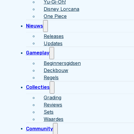
Yu-Gi-Oh!
Disney Lorcana
One Piece
Nieuws
Releases
Updates
Gameplay
Beginnersgidsen
Deckbouw
Regels
Collecties
Grading
Reviews
Sets
Waardes
Community