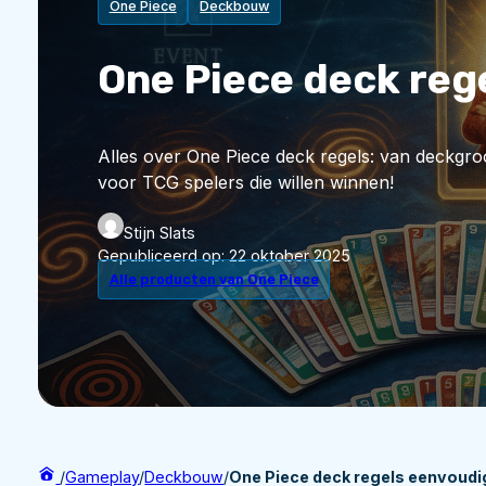
One Piece
Deckbouw
One Piece deck rege
Alles over One Piece deck regels: van deckgroott
voor TCG spelers die willen winnen!
Stijn Slats
Gepubliceerd op:
22 oktober 2025
Alle producten van One Piece
/
Gameplay
/
Deckbouw
/
One Piece deck regels eenvoudig