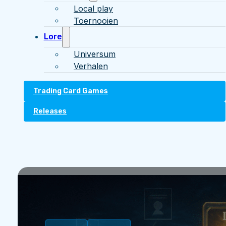
Local play
Toernooien
Lore
Universum
Verhalen
Trading Card Games
Releases