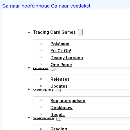
Ga naar hoofdinhoud
Ga naar voettekst
Trading Card Games
Pokémon
Yu-Gi-Oh!
Disney Lorcana
One Piece
Nieuws
Releases
Updates
Gameplay
Beginnersgidsen
Deckbouw
Regels
Collecties
Grading