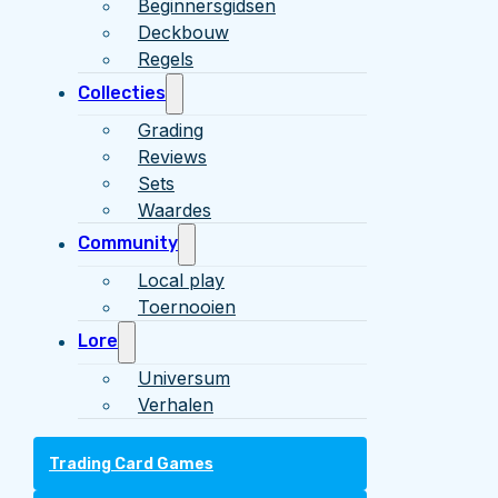
Beginnersgidsen
Deckbouw
Regels
Collecties
Grading
Reviews
Sets
Waardes
Community
Local play
Toernooien
Lore
Universum
Verhalen
Trading Card Games