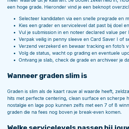
meer waarde uit je kaarten. Je bouwt zekerheid in, hou
een hoge grade. Hieronder vind je een beknopt overzic
Selecteer kandidaten via een snelle pregrade en ma
Kies een grader en servicelevel dat past bij doel e
Vul je submission in en noteer declared value per 
Verpak veilig in penny sleeve en Card Saver I of se
Verzend verzekerd en bewaar tracking en foto’s v
Volg de status, wacht op grading en eventuele up
Ontvang je slab, check de grade en archiveer je d
Wanneer graden slim is
Graden is slim als de kaart rauw al waarde heeft, zeld
hits met perfecte centering, clean surface en scherpe 
nostalgie en lage pop kunnen zelfs met een 7 of 8 winn
graden die na fees nog boven je break-even komen.
Welke servicelevels passen bij jou