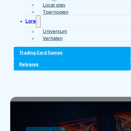
Local play
Toernooien
Lore
Universum
Verhalen
Trading Card Games
Releases