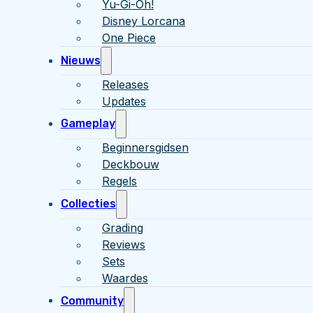
Yu-Gi-Oh!
Disney Lorcana
One Piece
Nieuws
Releases
Updates
Gameplay
Beginnersgidsen
Deckbouw
Regels
Collecties
Grading
Reviews
Sets
Waardes
Community