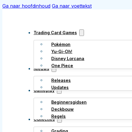
Ga naar hoofdinhoud
Ga naar voettekst
Trading Card Games
Pokémon
Yu-Gi-Oh!
Disney Lorcana
One Piece
Nieuws
Releases
Updates
Gameplay
Beginnersgidsen
Deckbouw
Regels
Collecties
Grading