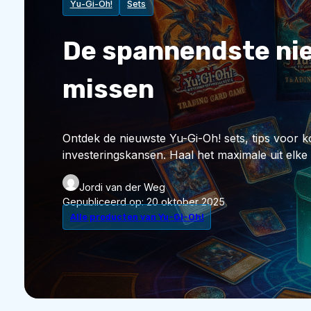
Yu-Gi-Oh!
Sets
De spannendste nieu
missen
Ontdek de nieuwste Yu-Gi-Oh! sets, tips voor k
investeringskansen. Haal het maximale uit elke
Jordi van der Weg
Gepubliceerd op:
20 oktober 2025
Alle producten van Yu-Gi-Oh!