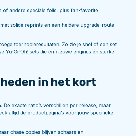
e of andere speciale foils, plus fan-favorite
s met solide reprints en een heldere upgrade-route
vroege toernooieresultaten. Zo zie je snel of een set
we Yu-Gi-Oh! sets die én nieuwe engines én sterke
heden in het kort
len. De exacte ratio’s verschillen per release, maar
heck altijd de productpagina’s voor jouw specifieke
aar chase copies blijven schaars en