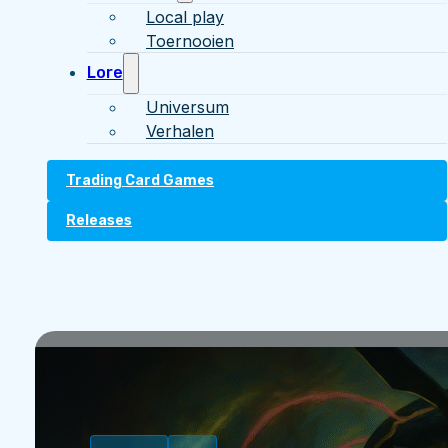
Local play
Toernooien
Lore
Universum
Verhalen
Trading Card Games
Releases