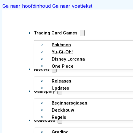
Ga naar hoofdinhoud
Ga naar voettekst
Trading Card Games
Pokémon
Yu-Gi-Oh!
Disney Lorcana
One Piece
Nieuws
Releases
Updates
Gameplay
Beginnersgidsen
Deckbouw
Regels
Collecties
Grading