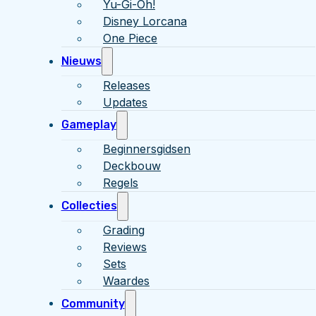
Yu-Gi-Oh!
Disney Lorcana
One Piece
Nieuws
Releases
Updates
Gameplay
Beginnersgidsen
Deckbouw
Regels
Collecties
Grading
Reviews
Sets
Waardes
Community