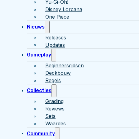
Yu-Gi-Oh!
Disney Lorcana
One Piece
Nieuws
Releases
Updates
Gameplay
Beginnersgidsen
Deckbouw
Regels
Collecties
Grading
Reviews
Sets
Waardes
Community