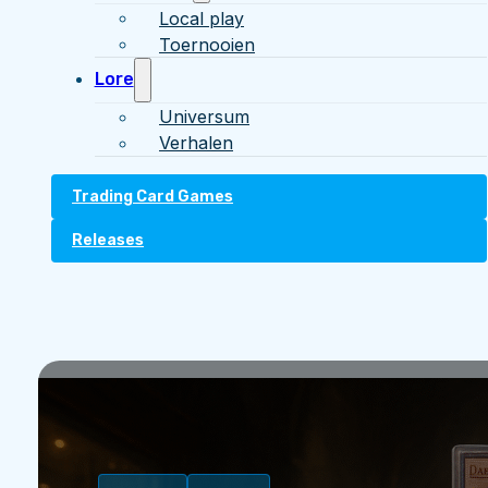
Local play
Toernooien
Lore
Universum
Verhalen
Trading Card Games
Releases