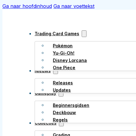
Ga naar hoofdinhoud
Ga naar voettekst
Trading Card Games
Pokémon
Yu-Gi-Oh!
Disney Lorcana
One Piece
Nieuws
Releases
Updates
Gameplay
Beginnersgidsen
Deckbouw
Regels
Collecties
Grading