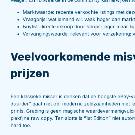
veiliger. En ruilwaarde in de community kan afwijken v
Marktwaarde: recente verkochte listings met dezelf
Vraagprijs: wat iemand wil; vaak hoger dan markt
Buylist: directe inkoop door shops; lager maar li
Vervangingswaarde: relevant voor verzekering; v
Veelvoorkomende misv
prijzen
Een klassieke misser is denken dat de hoogste eBay-vra
duurder” gaat niet op; moderne zeldzaamheden met lag
prints. Grading is geen magische waardevermenigvuld
piekfijne raw copy. Ten slotte is “1st Edition” niet aut
hard toe.