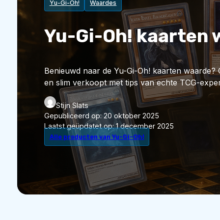
Yu-Gi-Oh!
Waardes
Yu-Gi-Oh! kaarten 
Benieuwd naar de Yu-Gi-Oh! kaarten waarde? O
en slim verkoopt met tips van echte TCG-exper
Stijn Slats
Gepubliceerd op:
20 oktober 2025
Laatst geüpdatet op:
1 december 2025
Alle producten van Yu-Gi-Oh!