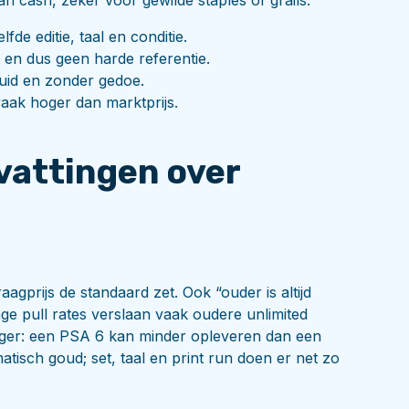
an cash, zeker voor gewilde staples of grails.
de editie, taal en conditie.
 en dus geen harde referentie.
quid en zonder gedoe.
aak hoger dan marktprijs.
attingen over
agprijs de standaard zet. Ook “ouder is altijd
e pull rates verslaan vaak oudere unlimited
iger: een PSA 6 kan minder opleveren dan een
omatisch goud; set, taal en print run doen er net zo