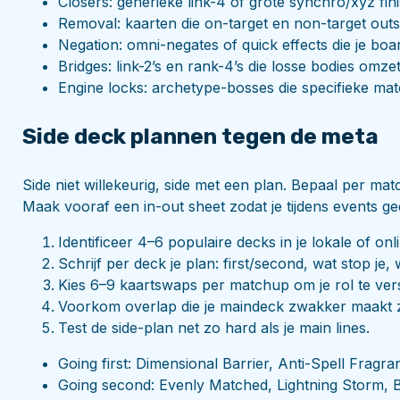
Closers: generieke link-4 of grote synchro/xyz fin
Removal: kaarten die on-target en non-target out
Negation: omni-negates of quick effects die je bo
Bridges: link-2’s en rank-4’s die losse bodies omze
Engine locks: archetype-bosses die specifieke mat
Side deck plannen tegen de meta
Side niet willekeurig, side met een plan. Bepaal per mat
Maak vooraf een in-out sheet zodat je tijdens events geen
Identificeer 4–6 populaire decks in je lokale of onl
Schrijf per deck je plan: first/second, wat stop je, 
Kies 6–9 kaartswaps per matchup om je rol te ver
Voorkom overlap die je maindeck zwakker maakt 
Test de side-plan net zo hard als je main lines.
Going first: Dimensional Barrier, Anti-Spell Frag
Going second: Evenly Matched, Lightning Storm, 