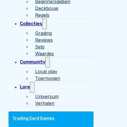
Beginnersgidsen
Deckbouw
Regels
Collecties
Grading
Reviews
Sets
Waardes
Community
Local play
Toernooien
Lore
Universum
Verhalen
Trading Card Games