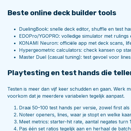
Beste online deck builder tools
DuelingBook: snelle deck editor, shuffle en test h
EDOPro/YGOPRO: volledige simulator met rulings e
KONAMI Neuron: officiële app met deck scans, lifep
Hypergeometric calculators: check kansen op star
Master Duel (casual tuning): test gevoel voor lines,
Playtesting en test hands die telle
Testen is meer dan vijf keer schudden en gaan. Werk me
voorkom dat je meerdere variabelen tegelijk aanpast.
Draai 50–100 test hands per versie, zowel first als
Noteer openers, lines, waar je stopt en welke ka
Meet metrics: starter-hit rate, aantal negates turn 
Pas één set ratios tegelijk aan en herhaal de batch