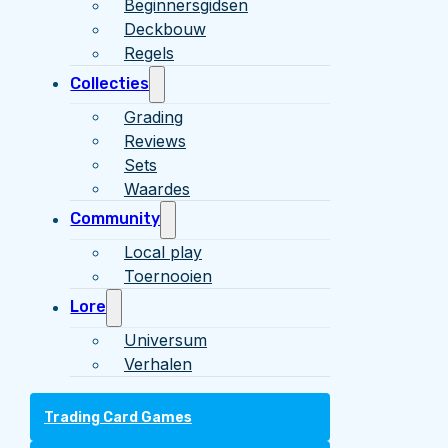
Beginnersgidsen
Deckbouw
Regels
Collecties
Grading
Reviews
Sets
Waardes
Community
Local play
Toernooien
Lore
Universum
Verhalen
Trading Card Games