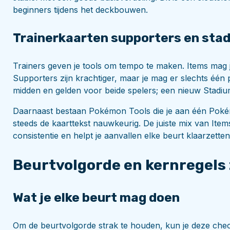
beginners tijdens het deckbouwen.
Trainerkaarten supporters en sta
Trainers geven je tools om tempo te maken. Items mag je
Supporters zijn krachtiger, maar je mag er slechts één 
midden en gelden voor beide spelers; een nieuw Stadiu
Daarnaast bestaan Pokémon Tools die je aan één Pokém
steeds de kaarttekst nauwkeurig. De juiste mix van Ite
consistentie en helpt je aanvallen elke beurt klaarzetten
Beurtvolgorde en kernregels
Wat je elke beurt mag doen
Om de beurtvolgorde strak te houden, kun je deze che