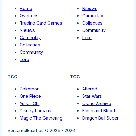
Home
Nieuws
Over ons
Gameplay
Trading Card Games
Collecties
Nieuws
Community
Gameplay
Lore
Collecties
Community
Lore
TCG
TCG
Pokémon
Altered
One Piece
Star Wars
Yu-Gi-Oh!
Grand Archive
Disney Lorcana
Flesh and Blood
Magic The Gathering
Dragon Ball Super
Verzamelkaartjes © 2025 - 2026