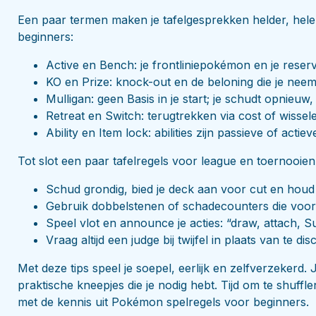
Een paar termen maken je tafelgesprekken helder, hele
beginners:
Active en Bench: je frontliniepokémon en je reser
KO en Prize: knock-out en de beloning die je neem
Mulligan: geen Basis in je start; je schudt opnieuw,
Retreat en Switch: terugtrekken via cost of wissele
Ability en Item lock: abilities zijn passieve of act
Tot slot een paar tafelregels voor league en toernooien
Schud grondig, bied je deck aan voor cut en houd 
Gebruik dobbelstenen of schadecounters die voor be
Speel vlot en announce je acties: “draw, attach, Sup
Vraag altijd een judge bij twijfel in plaats van te dis
Met deze tips speel je soepel, eerlijk en zelfverzekerd.
praktische kneepjes die je nodig hebt. Tijd om te shuffl
met de kennis uit Pokémon spelregels voor beginners.