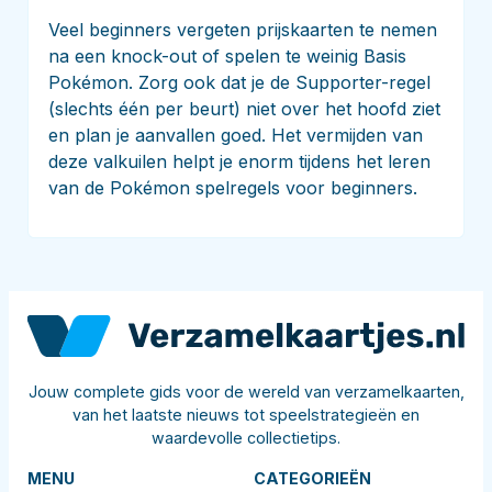
Veel beginners vergeten prijskaarten te nemen
na een knock-out of spelen te weinig Basis
Pokémon. Zorg ook dat je de Supporter-regel
(slechts één per beurt) niet over het hoofd ziet
en plan je aanvallen goed. Het vermijden van
deze valkuilen helpt je enorm tijdens het leren
van de Pokémon spelregels voor beginners.
Jouw complete gids voor de wereld van verzamelkaarten,
van het laatste nieuws tot speelstrategieën en
waardevolle collectietips.
MENU
CATEGORIEËN