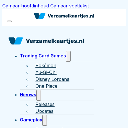
Ga naar hoofdinhoud
Ga naar voettekst
Trading Card Games
Pokémon
Yu-Gi-Oh!
Disney Lorcana
One Piece
Nieuws
Releases
Updates
Gameplay