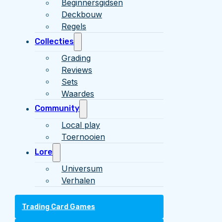
Beginnersgidsen
Deckbouw
Regels
Collecties
Grading
Reviews
Sets
Waardes
Community
Local play
Toernooien
Lore
Universum
Verhalen
Trading Card Games