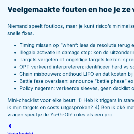
Veelgemaakte fouten en hoe je ze
Niemand speelt foutloos, maar je kunt risico’s minimaliser
snelle fixes.
Timing missen op “when”: lees de resolutie terug e
Illegale activatie in damage step: ken de uitzonder
Targets vergeten of ongeldige targets kiezen: spreek
OPT verkeerd interpreteren: identificeer hard vs s
Chain misbouwen: onthoud LIFO en dat kosten bij 
Battle fase overslaan: announce “battle phase” exp
Policy negeren: verkeerde sleeves, geen decklist 
Mini-checklist voor elke beurt: 1) Heb ik triggers in st
ik mijn targets en costs uitgesproken? 4) Ben ik oké m
vragen speel je de Yu-Gi-Oh! rules als een pro.
Vorig bericht