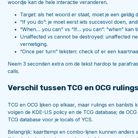
woordje kan de hele interactie veranderen.
Target: als het woord er staat, moet je een geldig do
“If you do”: je moet eerst iets succesvol doen, and
“When… you can” vs “If… you can”: “when” kan timi
Unaffected vs cannot be destroyed: unaffected neg
vernietiging.
“Once per turn” teksten: check of er een kaartnaam 
Neem 3 seconden extra om de tekst hardop te parafra
calls.
Verschil tussen TCG en OCG ruling
TCG en OCG lijken op elkaar, maar rulings en banlists 
volgen de KDE-US policy en de TCG database; de OCG ha
TCG database voor je locals of YCS.
Belangrijk: kaarttempi en combo-lijnen kunnen anders a