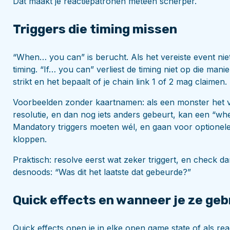
Dat maakt je reactiepatronen meteen scherper.
Triggers die timing missen
“When… you can” is berucht. Als het vereiste event niet 
timing. “If… you can” verliest de timing niet op die man
strikt en het bepaalt of je chain link 1 of 2 mag claimen.
Voorbeelden zonder kaartnamen: als een monster het ve
resolutie, en dan nog iets anders gebeurt, kan een “whe
Mandatory triggers moeten wél, en gaan voor optionele 
kloppen.
Praktisch: resolve eerst wat zeker triggert, en check d
desnoods: “Was dit het laatste dat gebeurde?”
Quick effects en wanneer je ze geb
Quick effects open je in elke open game state of als reac