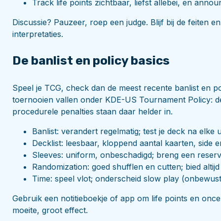
Track life points zichtbaar, liefst allebei, en annou
Discussie? Pauzeer, roep een judge. Blijf bij de feiten 
interpretaties.
De banlist en policy basics
Speel je TCG, check dan de meest recente banlist en poli
toernooien vallen onder KDE-US Tournament Policy: dec
procedurele penalties staan daar helder in.
Banlist: verandert regelmatig; test je deck na elke
Decklist: leesbaar, kloppend aantal kaarten, side e
Sleeves: uniform, onbeschadigd; breng een reserv
Randomization: goed shufflen en cutten; bied altijd
Time: speel vlot; onderscheid slow play (onbewust)
Gebruik een notitieboekje of app om life points en once-
moeite, groot effect.