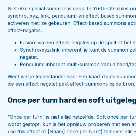
Niet elke special summon is gelijk. In Yu-Gi-Oh! rules
synchro, xyz, link, pendulum) en effect-based summons
activeren niet; ze gebeuren. Effect-based summons ac
effect-negates.
Fusion: via een effect; negates op de spell of he
Synchro/xyz/link: inherent; je kunt de summon ze
negatet.
Pendulum: inherent multi-summon vanuit hand/fa
Weet wat je tegenstander kan. Een kaart die de summon
die een effect negatet pakt effect-summons bij de bron.
Once per turn hard en soft uitgele
“Once per turn” is niet altijd hetzelfde. Soft once per tu
wordt gestopt, kun je het opnieuw proberen met een a
use this effect of [Naam] once per turn”) telt over alle