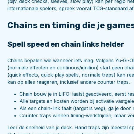
(bijv. deck checks, sleeves, slow play) kan per regio net
internationale spelers, spreek vooraf TCG-standaard af
Chains en timing die je game
Spell speed en chain links helder
Chains bepalen wie wanneer iets mag. Volgens Yu-Gi-Oh! 
(normale effecten en continous/ignition) start geen cha
(quick effects, quick-play spells, normale traps) kan re
kan op alles reageren, inclusief andere counter traps.
Chain bouw je in LIFO: laatst geactiveerd, eerst re
Alle targets en kosten worden bij activatie vastgel
Als een chain-link faalt (target is weg), ga je door 
Counter traps winnen timing-wedstrijden, maar ve
Leer de snelheid van je deck. Hand traps zijn meestal spe