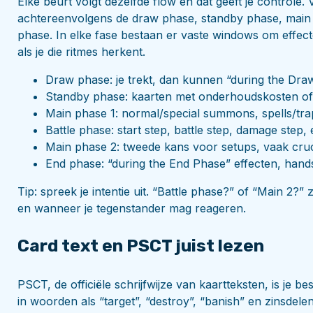
Elke beurt volgt dezelfde flow en dat geeft je controle.
achtereenvolgens de draw phase, standby phase, main 
phase. In elke fase bestaan er vaste windows om effec
als je die ritmes herkent.
Draw phase: je trekt, dan kunnen “during the Draw
Standby phase: kaarten met onderhoudskosten of s
Main phase 1: normal/special summons, spells/trap
Battle phase: start step, battle step, damage step, 
Main phase 2: tweede kans voor setups, vaak cruc
End phase: “during the End Phase” effecten, hands
Tip: spreek je intentie uit. “Battle phase?” of “Main 2?” 
en wanneer je tegenstander mag reageren.
Card text en PSCT juist lezen
PSCT, de officiële schrijfwijze van kaartteksten, is je be
in woorden als “target”, “destroy”, “banish” en zinsdele