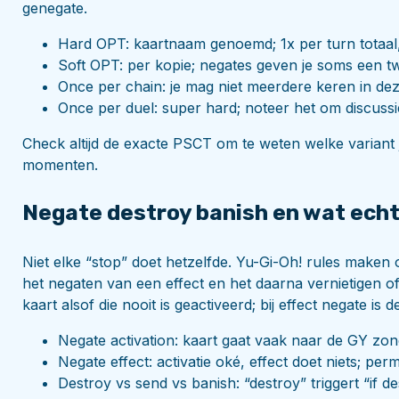
genegate.
Hard OPT: kaartnaam genoemd; 1x per turn totaal, a
Soft OPT: per kopie; negates geven je soms een 
Once per chain: je mag niet meerdere keren in dez
Once per duel: super hard; noteer het om discuss
Check altijd de exacte PSCT om te weten welke variant 
momenten.
Negate destroy banish en wat echt 
Niet elke “stop” doet hetzelfde. Yu-Gi-Oh! rules maken 
het negaten van een effect en het daarna vernietigen of 
kaart alsof die nooit is geactiveerd; bij effect negate is 
Negate activation: kaart gaat vaak naar de GY zond
Negate effect: activatie oké, effect doet niets; per
Destroy vs send vs banish: “destroy” triggert “if de