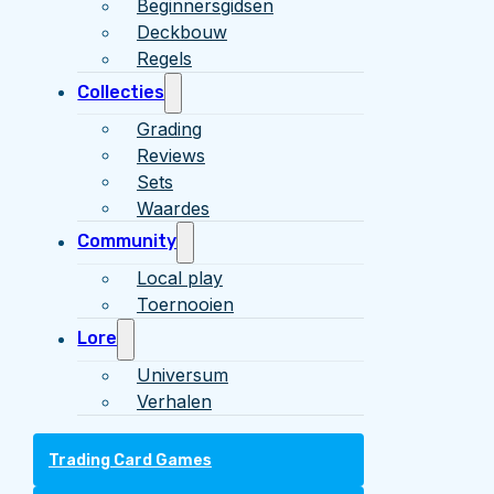
Beginnersgidsen
Deckbouw
Regels
Collecties
Grading
Reviews
Sets
Waardes
Community
Local play
Toernooien
Lore
Universum
Verhalen
Trading Card Games