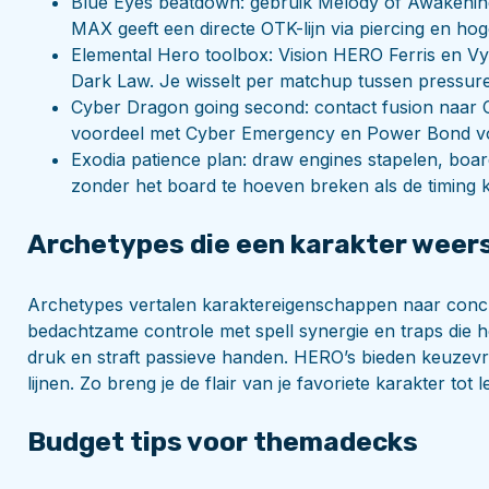
Blue Eyes beatdown: gebruik Melody of Awakeni
MAX geeft een directe OTK-lijn via piercing en ho
Elemental Hero toolbox: Vision HERO Ferris en Vy
Dark Law. Je wisselt per matchup tussen pressure
Cyber Dragon going second: contact fusion naar 
voordeel met Cyber Emergency en Power Bond voo
Exodia patience plan: draw engines stapelen, boar
zonder het board te hoeven breken als de timing k
Archetypes die een karakter weer
Archetypes vertalen karaktereigenschappen naar concr
bedachtzame controle met spell synergie en traps die 
druk en straft passieve handen. HERO’s bieden keuzevrij
lijnen. Zo breng je de flair van je favoriete karakter tot 
Budget tips voor themadecks