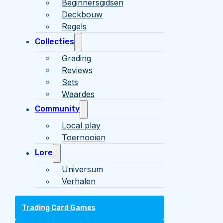
Beginnersgidsen
Deckbouw
Regels
Collecties
Grading
Reviews
Sets
Waardes
Community
Local play
Toernooien
Lore
Universum
Verhalen
Trading Card Games