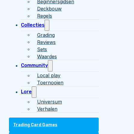
Beginnersgidsen
Deckbouw
Regels
Collecties
Grading
Reviews
Sets
Waardes
Community
Local play
Toernooien
Lore
Universum
Verhalen
Trading Card Games