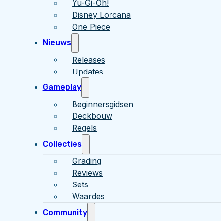
Yu-Gi-Oh!
Disney Lorcana
One Piece
Nieuws
Releases
Updates
Gameplay
Beginnersgidsen
Deckbouw
Regels
Collecties
Grading
Reviews
Sets
Waardes
Community