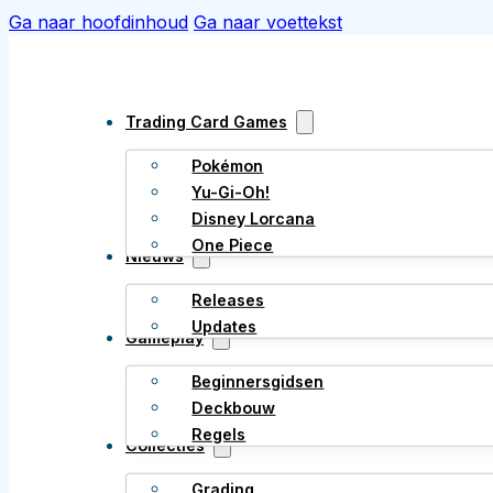
Ga naar hoofdinhoud
Ga naar voettekst
Trading Card Games
Pokémon
Yu-Gi-Oh!
Disney Lorcana
One Piece
Nieuws
Releases
Updates
Gameplay
Beginnersgidsen
Deckbouw
Regels
Collecties
Grading