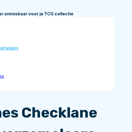
r onmisbaar voor je TCG collectie
zamelaars
es
mes Checklane