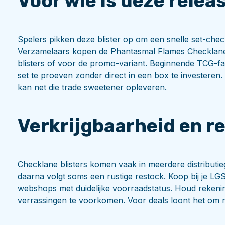
Voor wie is deze relea
Spelers pikken deze blister op om een snelle set-check
Verzamelaars kopen de Phantasmal Flames Checklane Bl
blisters of voor de promo-variant. Beginnende TCG-f
set te proeven zonder direct in een box te investeren.
kan net die trade sweetener opleveren.
Verkrijgbaarheid en ret
Checklane blisters komen vaak in meerdere distributiego
daarna volgt soms een rustige restock. Koop bij je LG
webshops met duidelijke voorraadstatus. Houd rekenin
verrassingen te voorkomen. Voor deals loont het om n