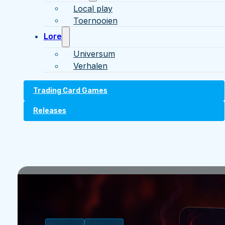
Local play
Toernooien
Lore
Universum
Verhalen
Trading Card Games
Releases