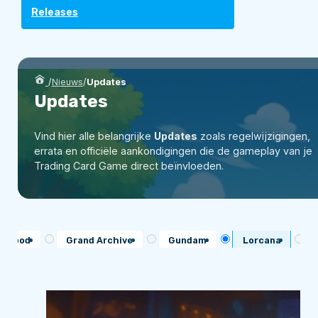
Releases
/
Nieuws
/
Updates
Updates
Vind hier alle belangrijke
Updates
zoals regelwijzigingen,
errata en officiële aankondigingen die de gameplay van je
Trading Card Game direct beïnvloeden.
d Blood
Grand Archive
Gundam
Lorcana