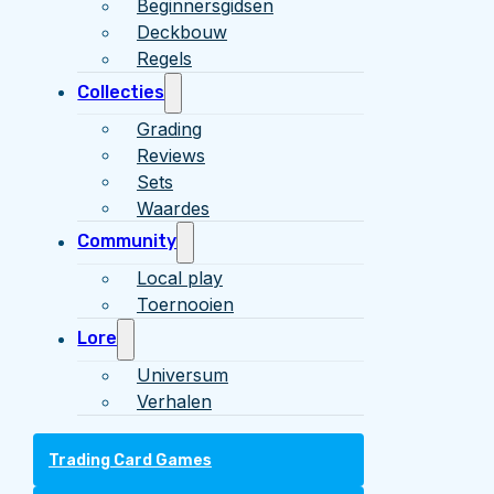
Beginnersgidsen
Deckbouw
Regels
Collecties
Grading
Reviews
Sets
Waardes
Community
Local play
Toernooien
Lore
Universum
Verhalen
Trading Card Games