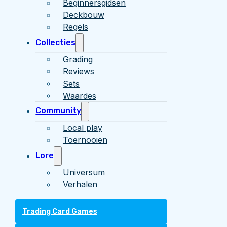
Beginnersgidsen
Deckbouw
Regels
Collecties
Grading
Reviews
Sets
Waardes
Community
Local play
Toernooien
Lore
Universum
Verhalen
Trading Card Games